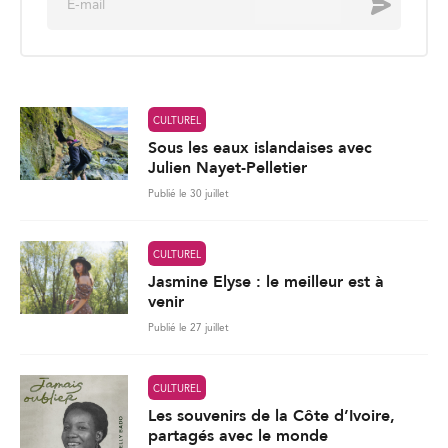
Envoyer
m
a
i
l
*
CULTUREL
Sous les eaux islandaises avec
Julien Nayet-Pelletier
Publié le 30 juillet
CULTUREL
Jasmine Elyse : le meilleur est à
venir
Publié le 27 juillet
CULTUREL
Les souvenirs de la Côte d’Ivoire,
partagés avec le monde