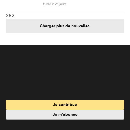
Publié le 24 juillet
282
Charger plus de nouvelles
Je contribue
Je m'abonne
Informations
Nous joindre
Annoncez chez nous