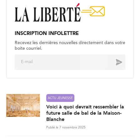
INSCRIPTION INFOLETTRE
Recevez les dernières nouvelles directement dans votre
boite courriel.
E
Envoyer
m
a
i
l
*
ACTU JEUNESSE
Voici à quoi devrait ressembler la
future salle de bal de la Maison-
Blanche
Publié le 7 novembre 2025