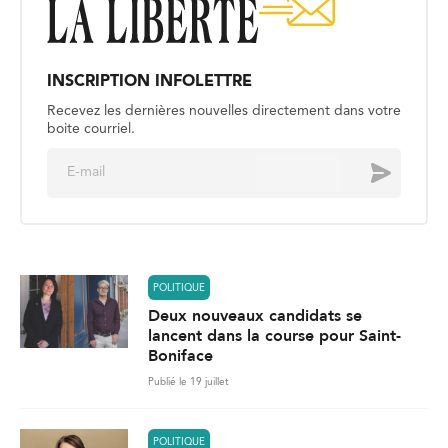
INSCRIPTION INFOLETTRE
Recevez les dernières nouvelles directement dans votre
boite courriel.
E
Envoyer
m
a
i
l
*
POLITIQUE
Deux nouveaux candidats se
lancent dans la course pour Saint-
Boniface
Publié le 19 juillet
POLITIQUE