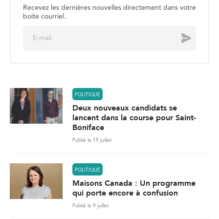
Recevez les dernières nouvelles directement dans votre
boite courriel.
E
Envoyer
m
a
i
l
*
POLITIQUE
Deux nouveaux candidats se
lancent dans la course pour Saint-
Boniface
Publié le 19 juillet
POLITIQUE
Maisons Canada : Un programme
qui porte encore à confusion
Publié le 9 juillet