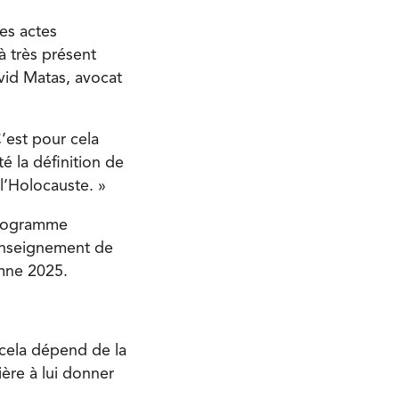
es actes
à très présent
avid Matas, avocat
C’est pour cela
é la définition de
l’Holocauste. »
 programme
’enseignement de
omne 2025.
 cela dépend de la
ère à lui donner