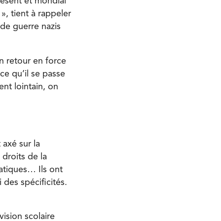
résent et mondial
, tient à rappeler
 de guerre nazis
un retour en force
 ce qu’il se passe
nt lointain, on
 axé sur la
 droits de la
atiques… Ils ont
des spécificités.
vision scolaire