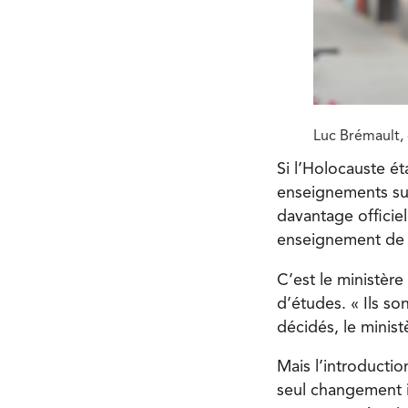
Luc Brémault, 
Si l’Holocauste é
enseignements sur
davantage officiell
enseignement de m
C’est le ministèr
d’études. « Ils so
décidés, le minis
Mais l’introductio
seul changement in