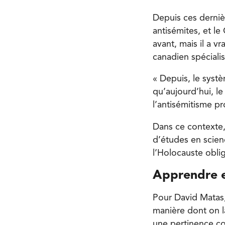
Depuis ces derniè
antisémites, et le
avant, mais il a v
canadien spécialis
« Depuis, le systè
qu’aujourd’hui, l
l’antisémitisme pr
Dans ce contexte,
d’études en scien
l’Holocauste obli
Apprendre e
Pour David Matas,
manière dont on l
une pertinence c