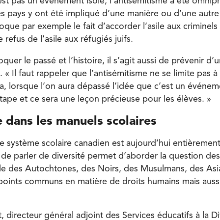
est pas un événement isolé, l’antisémitisme a été omnip
s pays y ont été impliqué d’une manière ou d’une autre »
oque par exemple le fait d’accorder l’asile aux criminels
e refus de l’asile aux réfugiés juifs.
quer le passé et l’histoire, il s’agit aussi de prévenir d’
. « Il faut rappeler que l’antisémitisme ne se limite pas à
a, lorsque l’on aura dépassé l’idée que c’est un événeme
tape et ce sera une leçon précieuse pour les élèves. »
 dans les manuels scolaires
le système scolaire canadien est aujourd’hui entièrement
it de parler de diversité permet d’aborder la question des
e des Autochtones, des Noirs, des Musulmans, des Asi
ints communs en matière de droits humains mais aussi 
 directeur général adjoint des Services éducatifs à la Di