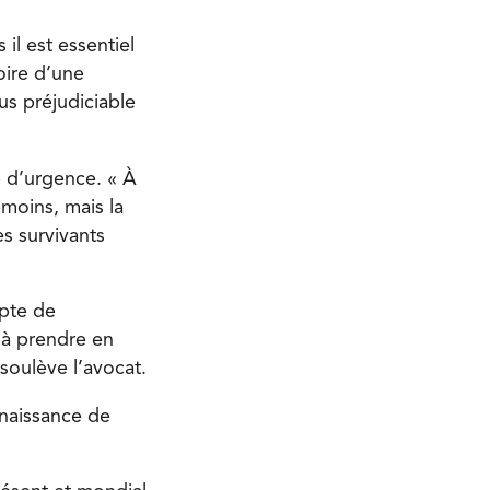
il est essentiel
toire d’une
s préjudiciable
re d’urgence. « À
émoins, mais la
es survivants
pte de
 à prendre en
soulève l’avocat.
nnaissance de