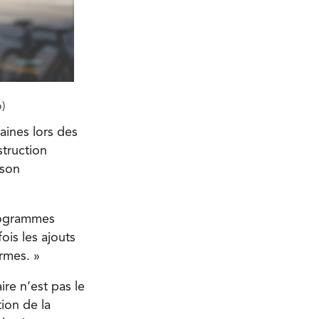
)
aines lors des
struction
 son
programmes
ois les ajouts
rmes. »
re n’est pas le
tion de la