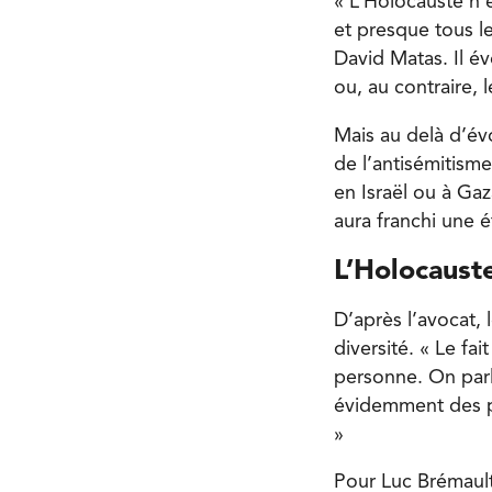
« L’Holocauste n’
et presque tous le
David Matas. Il év
ou, au contraire, l
Mais au delà d’évo
de l’antisémitisme
en Israël ou à Gaz
aura franchi une é
L’Holocauste
D’après l’avocat, 
diversité. « Le fa
personne. On parl
évidemment des po
»
Pour Luc Brémault,