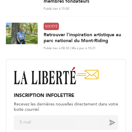
membres fondateurs
Publié hier à 15:00
SOCIÉTÉ
Retrouver l’inspiration artistique au
parc national du Mont-Riding
Publié hier à 08:30 | Mis à jour à 10:21
INSCRIPTION INFOLETTRE
Recevez les dernières nouvelles directement dans votre
boite courriel.
E
Envoyer
m
a