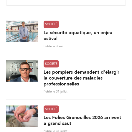
i
l
*
SOCIÉTÉ
La sécurité aquatique, un enjeu
estival
Publié le 3 août
SOCIÉTÉ
Les pompiers demandent d’élargir
la couverture des maladies
professionnelles
Publié le 31 juillet
SOCIÉTÉ
Les Folies Grenouilles 2026 arrivent
à grand saut
Publié le 31 juillet