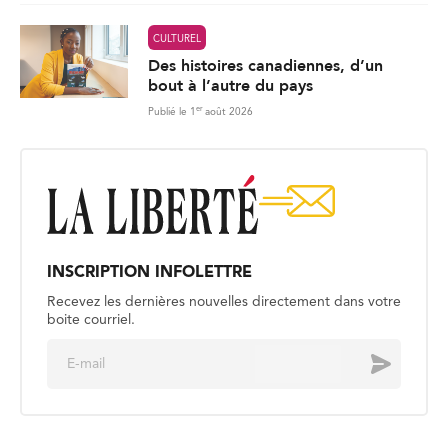
CULTUREL
Des histoires canadiennes, d’un
bout à l’autre du pays
er
Publié le 1
août 2026
INSCRIPTION INFOLETTRE
Recevez les dernières nouvelles directement dans votre
boite courriel.
E
Envoyer
m
a
i
l
*