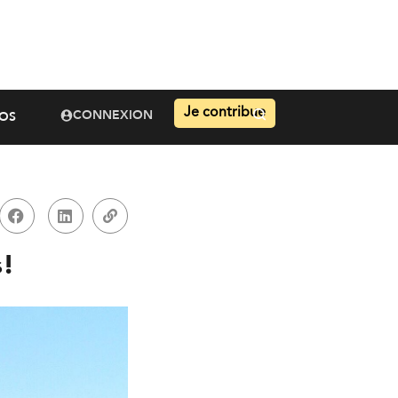
Je contribue
CONNEXION
OS
s!