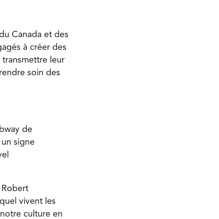
s du Canada et des
gagés à créer des
 transmettre leur
prendre soin des
jibway de
 un signe
vel
y Robert
quel vivent les
notre culture en