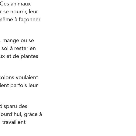
. Ces animaux
se nourrir, leur
t même à façonner
e, mange ou se
 sol à rester en
aux et de plantes
colons voulaient
ent parfois leur
 disparu des
jourd’hui, grâce à
travaillent