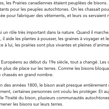
es, les Prairies canadiennes étaient peuplées de bisons
tants pour les peuples autochtones. On les chassait pour 
lisée pour fabriquer des vêtements, et leurs os servaien
si un rôle très important dans la nature. Quand il march
 il aide les plantes à pousser, les graines à voyager et le
 à lui, les prairies sont plus vivantes et pleines d’anim
s Européens au début du 19e siècle, tout a changé. Les 
n plus de place sur les terres. Comme les bisons bloquai
té chassés en grand nombre.
 fin des années 1800, le bison avait presque entièrement
ement, certaines personnes ont voulu les protéger. Et au
le Ttraité du bison, plusieurs communautés autochtones 
ener les bisons sur leurs terres.