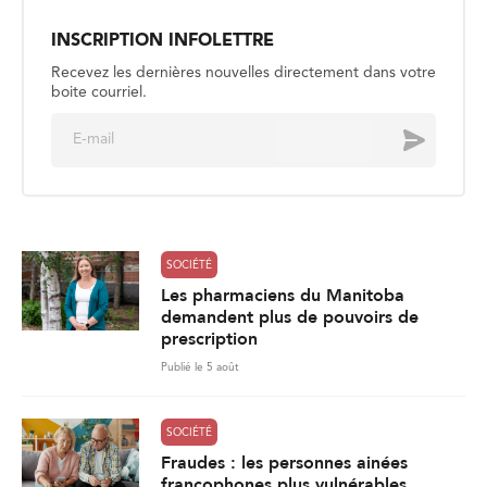
INSCRIPTION INFOLETTRE
Recevez les dernières nouvelles directement dans votre
boite courriel.
E
Envoyer
m
a
i
l
*
SOCIÉTÉ
Les pharmaciens du Manitoba
demandent plus de pouvoirs de
prescription
Publié le 5 août
SOCIÉTÉ
Fraudes : les personnes ainées
francophones plus vulnérables