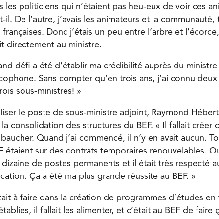
is les politiciens qui n’étaient pas heu-eux de voir ces a
t-il. De l’autre, j’avais les animateurs et la communauté,
 françaises. Donc j’étais un peu entre l’arbre et l’écorc
t directement au ministre.
d défi a été d’établir ma crédibilité auprès du ministre s
ophone. Sans compter qu’en trois ans, j’ai connu deu
trois sous-ministres! »
iliser le poste de sous-ministre adjoint, Raymond Hébert
 la consolidation des structures du BEF. « Il fallait créer
aucher. Quand j’ai commencé, il n’y en avait aucun. To
EF étaient sur des contrats temporaires renouvelables. Qua
dizaine de postes permanents et il était très respecté a
cation. Ça a été ma plus grande réussite au BEF. »
tait à faire dans la création de programmes d’études en 
tablies, il fallait les alimenter, et c’était au BEF de faire