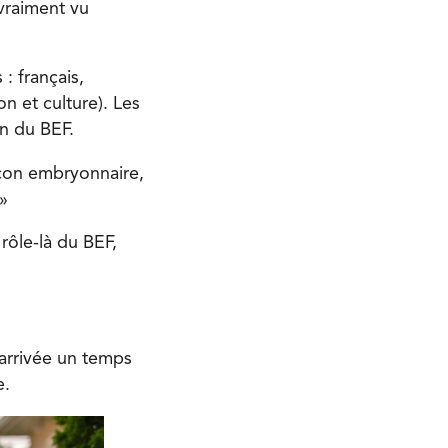
 vraiment vu
: français,
n et culture). Les
n du BEF.
façon embryonnaire,
»
 rôle-là du BEF,
arrivée un temps
e.