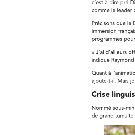
c’est-à-dire pré-D
comme le leader d
Précisons que le B
immersion français
programmes pour l
« J’ai d’ailleurs 
indique Raymond H
Quant à l’animatio
ajoute-t-il. Mais j
Crise lingui
Nommé sous-minis
de grand tumulte 