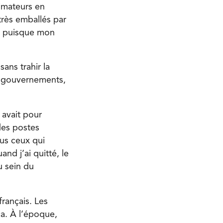
nimateurs en
 très emballés par
e, puisque mon
ans trahir la
x gouvernements,
 avait pour
 des postes
us ceux qui
nd j’ai quitté, le
u sein du
français. Les
 ça. À l’époque,