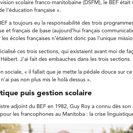
ivision scolaire franco-manitobaine (DSFM), le BEF était
e l’éducation française ».
EF a toujours eu la responsabilité des trois programmes 
e et français de base (aujourd’hui français communicatio
es écoles françaises n’étaient donc pas l’unique missio
officialisé ces trois sections, qui existaient avant moi de 
ébert. J’ai fait des embauches dans les trois sections. 
n sociale, « il fallait que je mette la pédale douce sur ce
e n’ai pas non plus mis le holà dessus ».
stique puis gestion scolaire
tre adjoint du BEF en 1982, Guy Roy a connu dès son 
pour les francophones au Manitoba : la crise linguistiqu