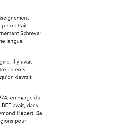
’enseignement
 permettait
ernement Schreyer
mme langue
ale. Il y avait
tre parents
 qu’on devrait
 1974, en marge du
e BEF avait, dans
Raymond Hébert. Sa
égions pour