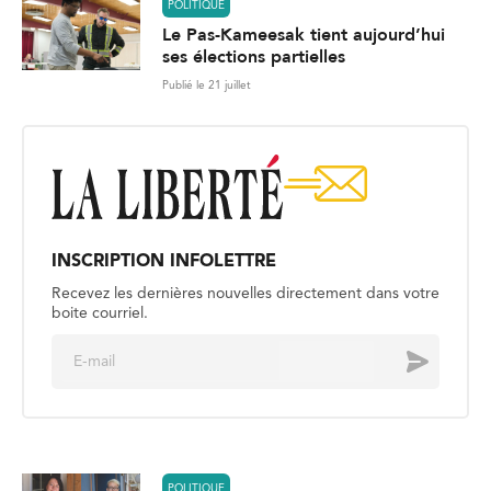
POLITIQUE
Le Pas-Kameesak tient aujourd’hui
ses élections partielles
Publié le 21 juillet
INSCRIPTION INFOLETTRE
Recevez les dernières nouvelles directement dans votre
boite courriel.
E
Envoyer
m
a
i
l
*
POLITIQUE