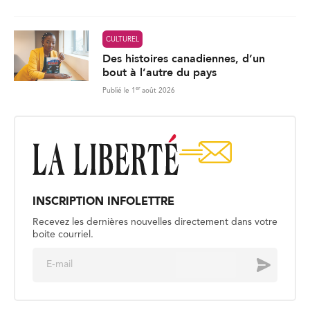
CULTUREL
Des histoires canadiennes, d’un
bout à l’autre du pays
er
Publié le 1
août 2026
INSCRIPTION INFOLETTRE
Recevez les dernières nouvelles directement dans votre
boite courriel.
E
Envoyer
m
a
i
l