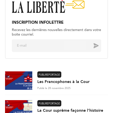
INSCRIPTION INFOLETTRE
Recevez les dernières nouvelles directement dans votre
boite courriel.
E
Envoyer
m
a
i
l
*
PUBLIREPORTAGE
Les Francophones à la Cour
Publié le 28 novembre 2025
PUBLIREPORTAGE
La Cour suprême façonne l’histoire