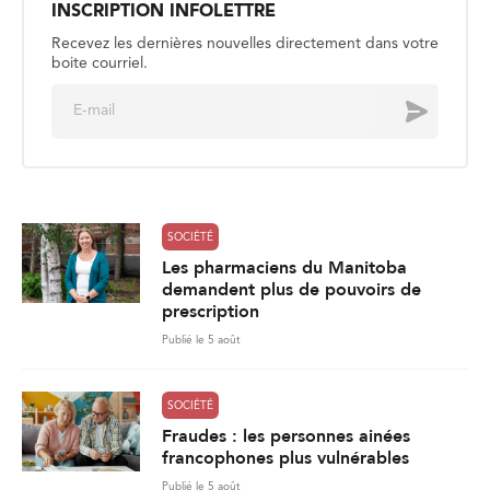
INSCRIPTION INFOLETTRE
Recevez les dernières nouvelles directement dans votre
boite courriel.
E
Envoyer
m
a
i
l
*
SOCIÉTÉ
Les pharmaciens du Manitoba
demandent plus de pouvoirs de
prescription
Publié le 5 août
SOCIÉTÉ
Fraudes : les personnes ainées
francophones plus vulnérables
Publié le 5 août