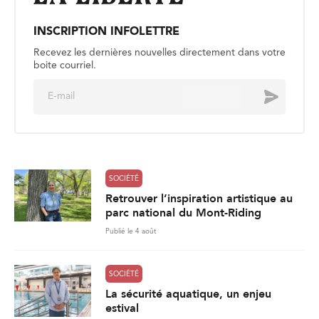
INSCRIPTION INFOLETTRE
Recevez les dernières nouvelles directement dans votre
boite courriel.
E
Envoyer
m
a
i
l
*
SOCIÉTÉ
Retrouver l’inspiration artistique au
parc national du Mont-Riding
Publié le 4 août
SOCIÉTÉ
La sécurité aquatique, un enjeu
estival