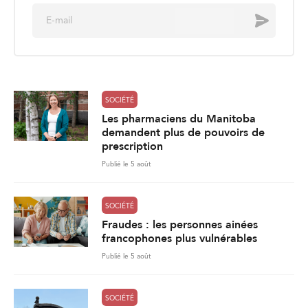
E
Envoyer
m
a
i
l
*
SOCIÉTÉ
Les pharmaciens du Manitoba
demandent plus de pouvoirs de
prescription
Publié le 5 août
SOCIÉTÉ
Fraudes : les personnes ainées
francophones plus vulnérables
Publié le 5 août
SOCIÉTÉ