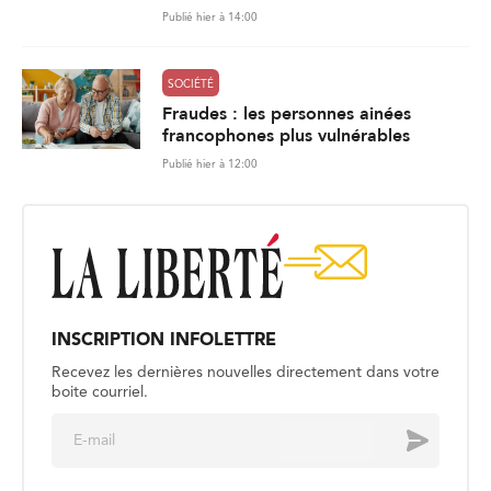
Publié hier à 14:00
SOCIÉTÉ
Fraudes : les personnes ainées
francophones plus vulnérables
Publié hier à 12:00
INSCRIPTION INFOLETTRE
Recevez les dernières nouvelles directement dans votre
boite courriel.
E
Envoyer
m
a
i