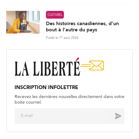
CULTUREL
Des histoires canadiennes, d’un
bout à l’autre du pays
er
Publié le 1
août 2026
INSCRIPTION INFOLETTRE
Recevez les dernières nouvelles directement dans votre
boite courriel.
E
Envoyer
m
a
i
l
*