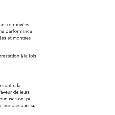
sont retrouvées
une performance
sées et montées
estation à la fois
e contre la
faveur de leurs
 joueuses ont pu
 leur parcours sur