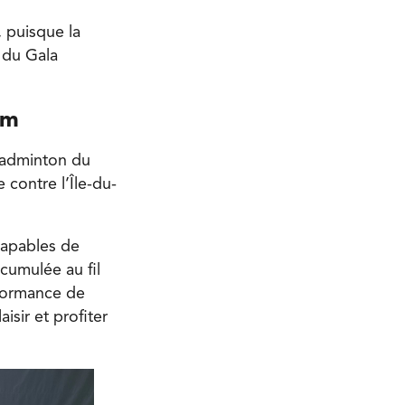
, puisque la
 du Gala
um
Badminton du
 contre l’Île-du-
capables de
ccumulée au fil
rformance de
isir et profiter