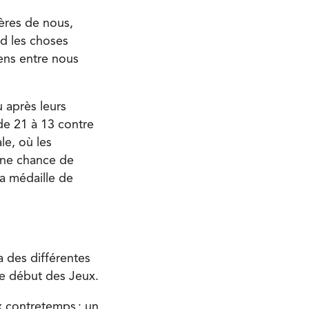
ières de nous,
nd les choses
liens entre nous
u après leurs
 de 21 à 13 contre
le, où les
 une chance de
la médaille de
 des différentes
 le début des Jeux.
x contretemps : un