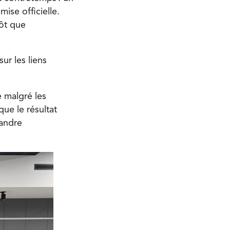
ise officielle.
tôt que
ur les liens
e malgré les
ue le résultat
xandre