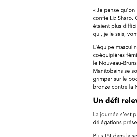
« Je pense qu’on 
confie Liz Sharp.
étaient plus diffic
qui, je le sais, von
L’équipe masculine
coéquipières fémin
le Nouveau-Brunsw
Manitobains se son
grimper sur le pod
bronze contre la 
Un défi rel
La journée s’est 
délégations présen
Plus tôt dans la s