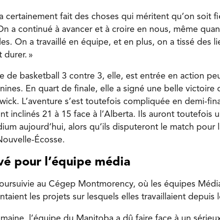
a certainement fait des choses qui méritent qu’on soit f
 On a continué à avancer et à croire en nous, même qua
iles. On a travaillé en équipe, et en plus, on a tissé des 
t durer. »
 de basketball 3 contre 3, elle, est entrée en action pe
ines. En quart de finale, elle a signé une belle victoire
ick. L’aventure s’est toutefois compliquée en demi-fina
t inclinés 21 à 15 face à l’Alberta. Ils auront toutefois
ium aujourd’hui, alors qu’ils disputeront le match pour 
Nouvelle-Écosse.
evé pour l’équipe média
poursuivie au Cégep Montmorency, où les équipes Média
taient les projets sur lesquels elles travaillaient depuis
emaine, l’équipe du Manitoba a dû faire face à un sérieu