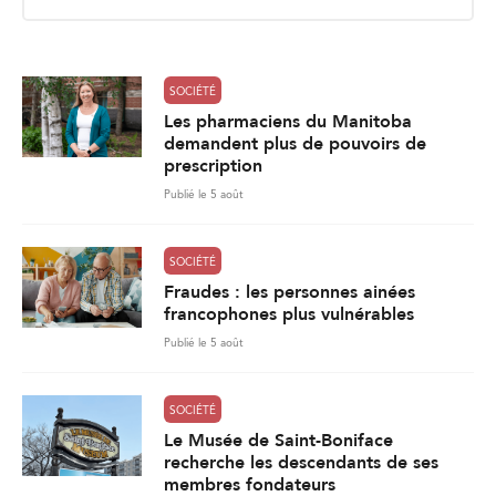
i
l
*
SOCIÉTÉ
Les pharmaciens du Manitoba
demandent plus de pouvoirs de
prescription
Publié le 5 août
SOCIÉTÉ
Fraudes : les personnes ainées
francophones plus vulnérables
Publié le 5 août
SOCIÉTÉ
Le Musée de Saint-Boniface
recherche les descendants de ses
membres fondateurs