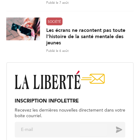
Publié le 7 août
SOCIÉTÉ
Les écrans ne racontent pas toute
l’histoire de la santé mentale des
jeunes
Publié le 6 août
INSCRIPTION INFOLETTRE
Recevez les dernières nouvelles directement dans votre
boite courriel.
E
Envoyer
m
a