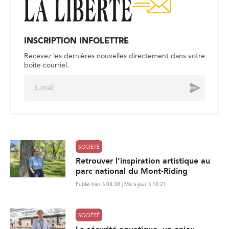
INSCRIPTION INFOLETTRE
Recevez les dernières nouvelles directement dans votre
boite courriel.
E
Envoyer
m
a
i
l
*
SOCIÉTÉ
Retrouver l’inspiration artistique au
parc national du Mont-Riding
Publié hier à 08:30 | Mis à jour à 10:21
SOCIÉTÉ