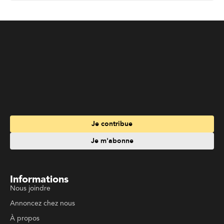
Je m'abonne
Informations
Nous joindre
Annoncez chez nous
À propos
Services
Travailler à La Liberté
Emplois en français
Archives
Suivez La Liberté