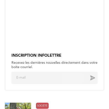
INSCRIPTION INFOLETTRE
Recevez les dernières nouvelles directement dans votre
boite courriel.
E
Envoyer
m
a
i
l
*
SOCIÉTÉ
Retrouver l’inspiration artistique au
parc national du Mont-Riding
Publié le 4 août
SOCIÉTÉ
La sécurité aquatique, un enjeu