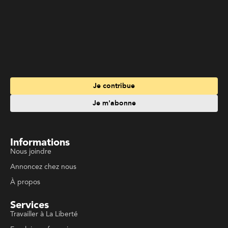
Informations
Nous joindre
Annoncez chez nous
À propos
Services
Travailler à La Liberté
Emplois en français
Archives
Suivez La Liberté
Code de conduite
Politique de confidentialité
Politique de droits d'auteurs