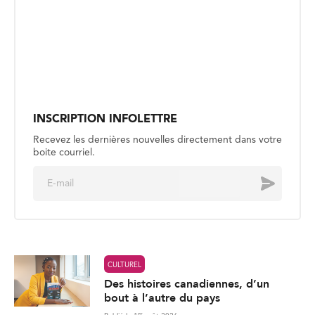
INSCRIPTION INFOLETTRE
Recevez les dernières nouvelles directement dans votre
boite courriel.
E
Envoyer
m
a
i
l
*
CULTUREL
Des histoires canadiennes, d’un
bout à l’autre du pays
er
Publié le 1
août 2026
CULTUREL
Sous les eaux islandaises avec
Julien Nayet-Pelletier
Publié le 30 juillet