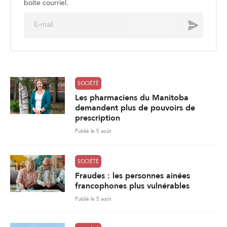
boite courriel.
E
Envoyer
m
a
i
l
*
SOCIÉTÉ
Les pharmaciens du Manitoba
demandent plus de pouvoirs de
prescription
Publié le 5 août
SOCIÉTÉ
Fraudes : les personnes ainées
francophones plus vulnérables
Publié le 5 août