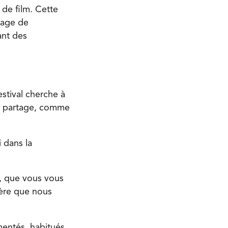
 de film. Cette
tage de
ant des
estival cherche à
de partage, comme
 dans la
, que vous vous
hère que nous
mentés, habitués