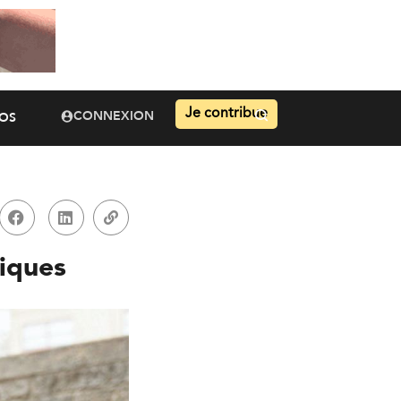
Je contribue
CONNEXION
OS
riques