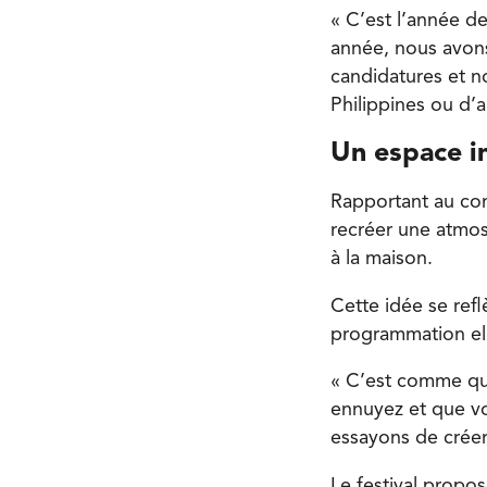
« C’est l’année de
année, nous avons
candidatures et n
Philippines ou d’
Un espace i
Rapportant au conc
recréer une atmos
à la maison.
Cette idée se refl
programmation e
« C’est comme qua
ennuyez et que vo
essayons de créer
Le festival propos