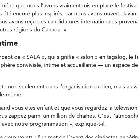
rnière que nous l’avons vraiment mis en place le festival
 été encore plus inspirés, car nous avons ouvert davan
ous avons reçu des candidatures internationales proven
autres régions du Canada. »
ntime
ept de « SALA », qui signifie « salon » en tagalog, le f
phère conviviale, intime et accueillante — un espace 
ète non seulement dans l’organisation du lieu, mais aussi
lle-même.
nd vous êtes enfant et que vous regardez la télévision
us zappez parmi un million de chaînes. C’est l’atmosp
 avec notre programmation », explique-t-il.
e deux volets : l’un met de l’avant des cinéastes expéri