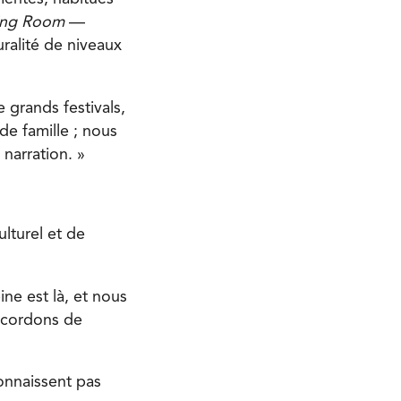
ing Room
—
uralité de niveaux
 grands festivals,
 de famille ; nous
narration. »
ulturel et de
e est là, et nous
accordons de
connaissent pas