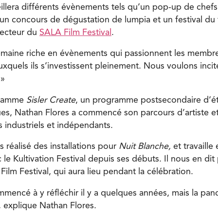
ueillera différents évènements tels qu’un pop-up de chef
un concours de dégustation de lumpia et un festival du 
recteur du
SALA Film Festival
.
 semaine riche en évènements qui passionnent les membr
quels ils s’investissent pleinement. Nous voulons incite
 »
gramme
Sisler Create
, un programme postsecondaire d’é
s, Nathan Flores a commencé son parcours d’artiste et
s industriels et indépendants.
urs réalisé des installations pour
Nuit Blanche,
et travaille 
 le Kultivation Festival depuis ses débuts. Il nous en dit 
ilm Festival, qui aura lieu pendant la célébration.
mencé à y réfléchir il y a quelques années, mais la pan
», explique Nathan Flores.