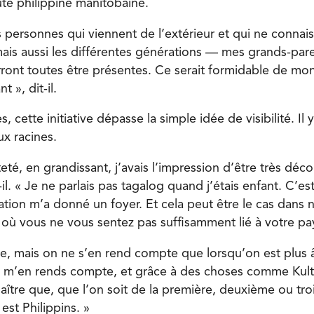
té philippine manitobaine.
 personnes qui viennent de l’extérieur et qui ne connais
is aussi les différentes générations — mes grands-pare
ront toutes être présentes. Ce serait formidable de mo
t », dit-il.
, cette initiative dépasse la simple idée de visibilité. Il
x racines.
eté, en grandissant, j’avais l’impression d’être très dé
t-il. « Je ne parlais pas tagalog quand j’étais enfant. C’
ation m’a donné un foyer. Et cela peut être le cas dans 
 où vous ne vous sentez pas suffisamment lié à votre pay
age, mais on ne s’en rend compte que lorsqu’on est plus
 m’en rends compte, et grâce à des choses comme Kulti
ître que, que l’on soit de la première, deuxième ou tr
est Philippins. »