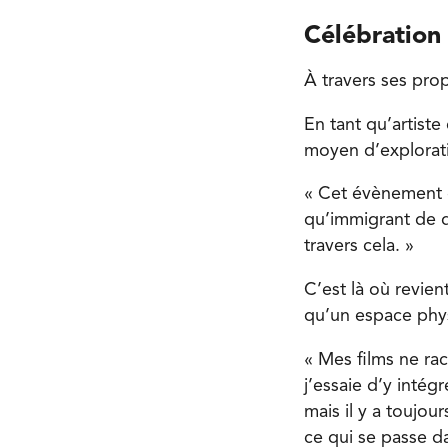
Célébration 
À travers ses prop
En tant qu’artiste
moyen d’explorati
« Cet évènement e
qu’immigrant de 
travers cela. »
C’est là où revie
qu’un espace phy
« Mes films ne ra
j’essaie d’y intég
mais il y a toujou
ce qui se passe d