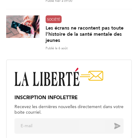
Publié hier à 09:00
SOCIÉTÉ
Les écrans ne racontent pas toute
l’histoire de la santé mentale des
jeunes
Publié le 6 août
INSCRIPTION INFOLETTRE
Recevez les dernières nouvelles directement dans votre
boite courriel.
E
Envoyer
m
a