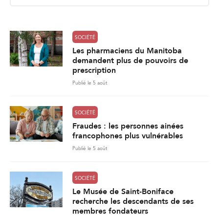
i
l
*
SOCIÉTÉ
Les pharmaciens du Manitoba
demandent plus de pouvoirs de
prescription
Publié le 5 août
SOCIÉTÉ
Fraudes : les personnes ainées
francophones plus vulnérables
Publié le 5 août
SOCIÉTÉ
Le Musée de Saint-Boniface
recherche les descendants de ses
membres fondateurs