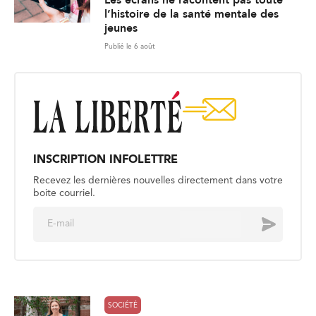
l’histoire de la santé mentale des
jeunes
Publié le 6 août
INSCRIPTION INFOLETTRE
Recevez les dernières nouvelles directement dans votre
boite courriel.
E
Envoyer
m
a
i
l
*
SOCIÉTÉ