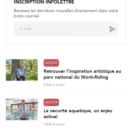
INSCRIPTION INFOLETTRE
Recevez les dernières nouvelles directement dans votre
boite courriel.
E
Envoyer
m
a
i
l
*
SOCIÉTÉ
Retrouver l’inspiration artistique au
parc national du Mont-Riding
Publié le 4 août
SOCIÉTÉ
La sécurité aquatique, un enjeu
estival
Publié le 3 août