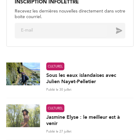
INSCRIPTION INFOLETTRE
Recevez les dernières nouvelles directement dans votre
boite courriel.
E
Envoyer
m
a
i
l
*
CULTUREL
Sous les eaux islandaises avec
Julien Nayet-Pelletier
Publié le 30 juillet
CULTUREL
Jasmine Elyse : le meilleur est à
venir
Publié le 27 juillet