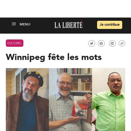
Je contribue
CULTUREL
Winnipeg fête les mots