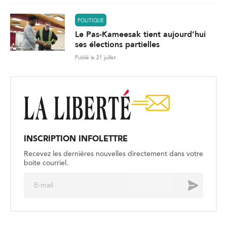
POLITIQUE
Le Pas-Kameesak tient aujourd’hui
ses élections partielles
Publié le 21 juillet
INSCRIPTION INFOLETTRE
Recevez les dernières nouvelles directement dans votre
boite courriel.
E
Envoyer
m
a
i
l
*