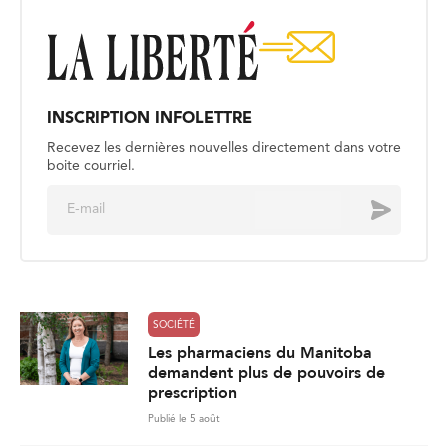
INSCRIPTION INFOLETTRE
Recevez les dernières nouvelles directement dans votre
boite courriel.
E
Envoyer
m
a
i
l
*
SOCIÉTÉ
Les pharmaciens du Manitoba
demandent plus de pouvoirs de
prescription
Publié le 5 août