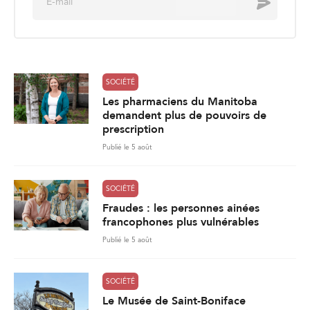
Envoyer
m
a
i
l
*
SOCIÉTÉ
Les pharmaciens du Manitoba
demandent plus de pouvoirs de
prescription
Publié le 5 août
SOCIÉTÉ
Fraudes : les personnes ainées
francophones plus vulnérables
Publié le 5 août
SOCIÉTÉ
Le Musée de Saint-Boniface