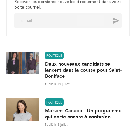
Recevez les dernières nouvelles directement dans votre
boite courriel.
E
Envoyer
m
a
i
l
*
POLITIQUE
Deux nouveaux candidats se
lancent dans la course pour Saint-
Boniface
Publié le 19 juillet
POLITIQUE
Maisons Canada : Un programme
qui porte encore à confusion
Publié le 9 juillet