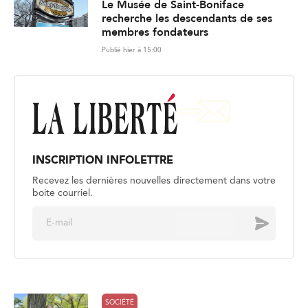
Le Musée de Saint-Boniface
recherche les descendants de ses
membres fondateurs
Publié hier à 15:00
INSCRIPTION INFOLETTRE
Recevez les dernières nouvelles directement dans votre
boite courriel.
E
Envoyer
m
a
i
l
*
SOCIÉTÉ