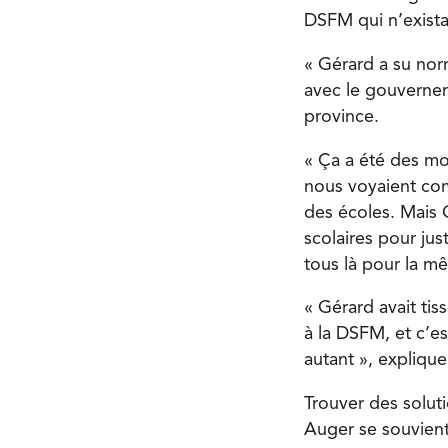
DSFM qui n’exista
« Gérard a su norm
avec le gouverneme
province.
« Ça a été des mom
nous voyaient com
des écoles. Mais G
scolaires pour ju
tous là pour la m
« Gérard avait ti
à la DSFM, et c’es
autant », expliq
Trouver des soluti
Auger se souvien