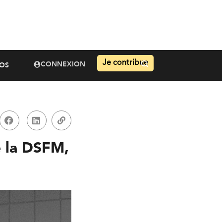
Je contribue
CONNEXION
OS
e la DSFM,