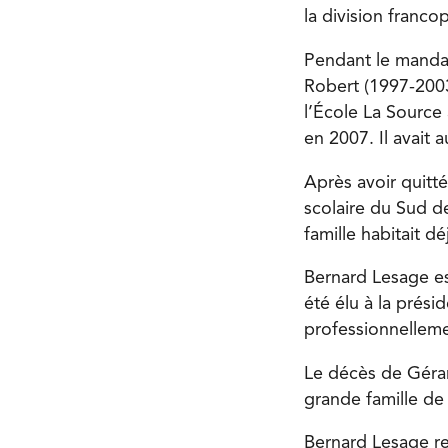
la division franco
Pendant le mandat
Robert (1997-2003
l’École La Source
en 2007. Il avait 
Après avoir quitt
scolaire du Sud d
famille habitait d
Bernard Lesage es
été élu à la prési
professionnellem
Le décès de Gérar
grande famille de
Bernard Lesage re