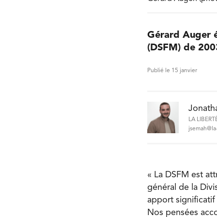
Gérard Auger ét
(DSFM) de 200
Publié le 15 janvier
Jonath
LA LIBERT
jsemah@la-
« La DSFM est att
général de la Div
apport significati
Nos pensées accom