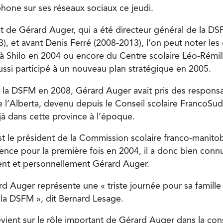
phone sur ses réseaux sociaux ce jeudi.
 de Gérard Auger, qui a été directeur général de la D
), et avant Denis Ferré (2008-2013), l’on peut noter les
 à Shilo en 2004 ou encore du Centre scolaire Léo-Rémi
aussi participé à un nouveau plan stratégique en 2005.
é la DSFM en 2008, Gérard Auger avait pris des responsa
e l’Alberta, devenu depuis le Conseil scolaire FrancoSud
éjà dans cette province à l’époque.
t le président de la Commission scolaire franco-manitob
dence pour la première fois en 2004, il a donc bien conn
ent et personnellement Gérard Auger.
d Auger représente une « triste journée pour sa famille 
 la DSFM », dit Bernard Lesage.
vient sur le rôle important de Gérard Auger dans la cons