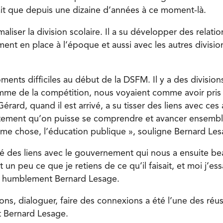
it que depuis une dizaine d’années à ce moment-là.
aliser la division scolaire. Il a su développer des relati
nt en place à l’époque et aussi avec les autres division
ents difficiles au début de la DSFM. Il y a des divisions
me de la compétition, nous voyaient comme avoir pris 
érard, quand il est arrivé, a su tisser des liens avec ces 
stement qu’on puisse se comprendre et avancer ensembl
ême chose, l’éducation publique », souligne Bernard Les
ssé des liens avec le gouvernement qui nous a ensuite b
t un peu ce que je retiens de ce qu’il faisait, et moi j’es
ue humblement Bernard Lesage.
ons, dialoguer, faire des connexions a été l’une des réu
t Bernard Lesage.