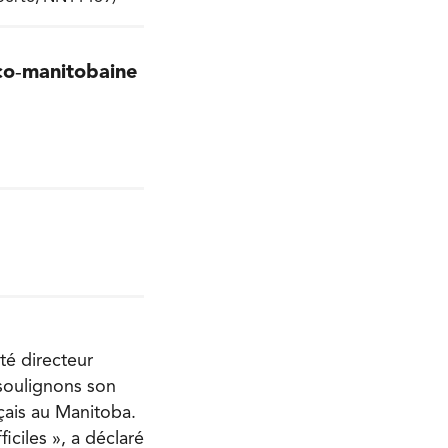
nco‑manitobaine
té directeur
 soulignons son
nçais au Manitoba.
ciles », a déclaré