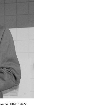
iberté, NN11469)