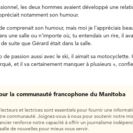
sionnel, les deux hommes avaient développé une relatio
ppréciait notamment son humour.
de comprenait son humour, mais moi je l’appréciais bea
ns une salle ou n’importe où, tu entendais un rire, il avai
 de suite que Gérard était dans la salle.
p de passion aussi avec le ski, il aimait sa motocyclette. 
ué, et il va certainement manquer à plusieurs », confi
our la communauté francophone du Manitoba
lecteurs et lectrices sont essentiels pour fournir une informat
otre communauté. Joignez-vous à nous pour soutenir notre mis
cier renforce notre capacité à offrir un journalisme indépend
salle de nouvelles pour mieux vous servir.