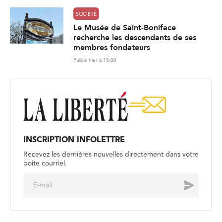
SOCIÉTÉ
Le Musée de Saint-Boniface
recherche les descendants de ses
membres fondateurs
Publié hier à 15:00
INSCRIPTION INFOLETTRE
Recevez les dernières nouvelles directement dans votre
boite courriel.
E
Envoyer
m
a
i
l
*