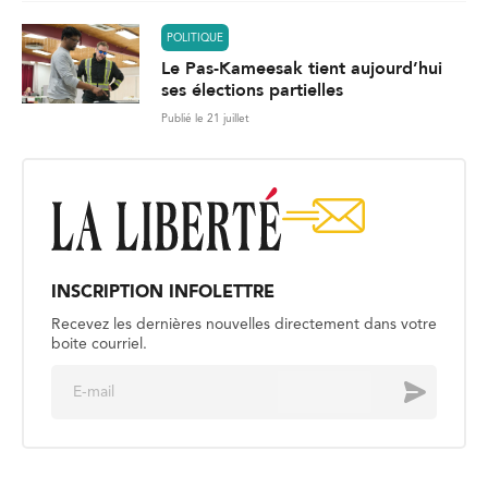
POLITIQUE
Le Pas-Kameesak tient aujourd’hui
ses élections partielles
Publié le 21 juillet
INSCRIPTION INFOLETTRE
Recevez les dernières nouvelles directement dans votre
boite courriel.
E
Envoyer
m
a
i
l
*