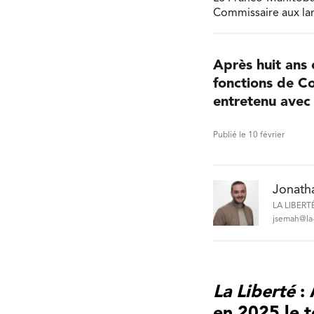
Commissaire aux lan
Après huit ans 
fonctions de Co
entretenu avec 
Publié le 10 février
Jonath
LA LIBERT
jsemah@la-
La Liberté
: 
en 2025 le 