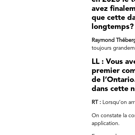
avez finalem
que cette d
longtemps?
Raymond Théber
toujours grandeme
LL : Vous a
premier com
de l’Ontari
dans cette n
RT :
Lorsqu’on arr
On constate la com
application.