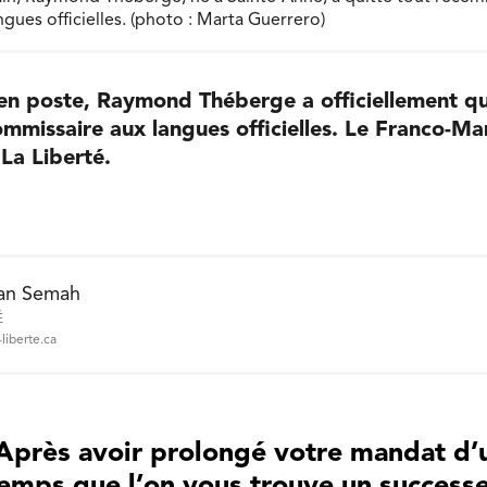
gues officielles. (photo : Marta Guerrero)
en poste, Raymond Théberge a officiellement qu
mmissaire aux langues officielles. Le Franco-Man
La Liberté.
an Semah
É
liberte.ca
Après avoir prolongé votre mandat d’
temps que l’on vous trouve un successe