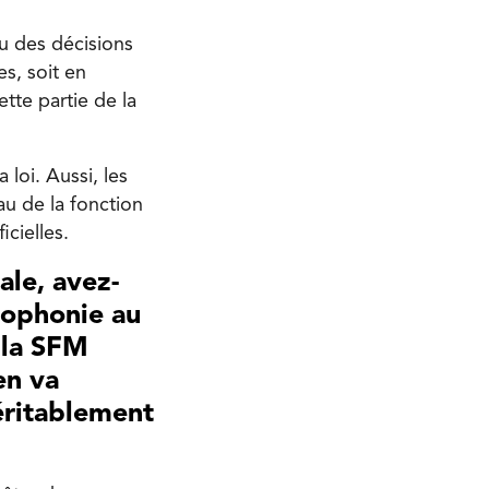
u des décisions
es, soit en
ette partie de la
loi. Aussi, les
au de la fonction
icielles.
ale, avez-
cophonie au
 la SFM
en va
éritablement