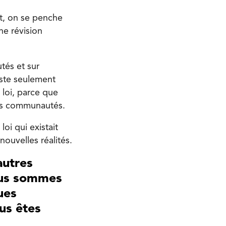
nt, on se penche
une révision
tés et sur
este seulement
 loi, parce que
 les communautés.
oi qui existait
nouvelles réalités.
autres
nous sommes
ues
us êtes