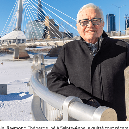
in, Raymond Théberge, né à Sainte-Anne, a quitté tout réce