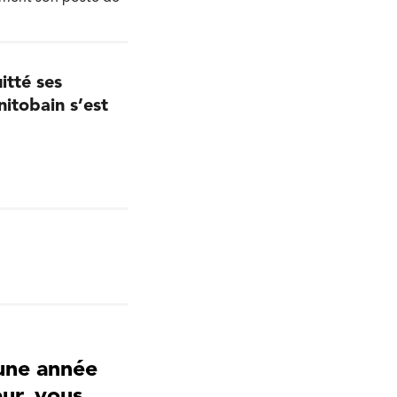
itté ses
itobain s’est
une année
ur, vous