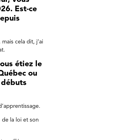
026. Est-ce
depuis
ais cela dit, j’ai
t.
us étiez le
 Québec ou
 débuts
d’apprentissage.
de la loi et son