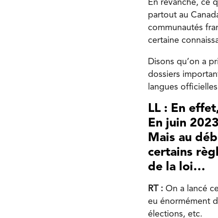
En revanche, ce qu
partout au Canada
communautés franc
certaine connais
Disons qu’on a pri
dossiers important
langues officielles
LL : En effe
En juin 2023
Mais au débu
certains règ
de la loi…
RT :
On a lancé ce 
eu énormément de t
élections, etc.