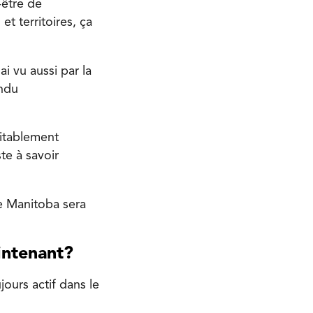
-être de
t territoires, ça
i vu aussi par la
endu
ritablement
te à savoir
le Manitoba sera
aintenant?
jours actif dans le