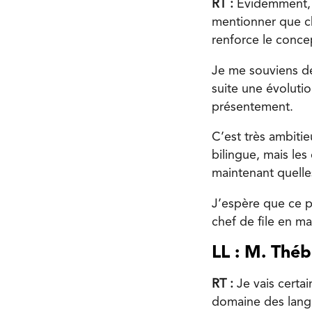
RT :
Évidemment, je
mentionner que cha
renforce le concep
Je me souviens de
suite une évoluti
présentement.
C’est très ambiti
bilingue, mais les
maintenant quelle
J’espère que ce p
chef de file en ma
LL : M. Théb
RT :
Je vais certai
domaine des langu