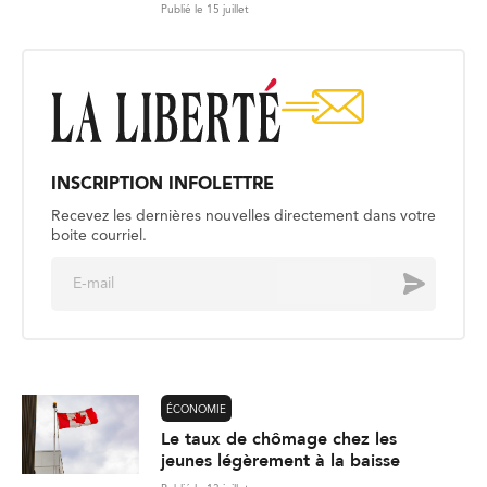
Publié le 15 juillet
INSCRIPTION INFOLETTRE
Recevez les dernières nouvelles directement dans votre
boite courriel.
E
Envoyer
m
a
i
l
*
ÉCONOMIE
Le taux de chômage chez les
jeunes légèrement à la baisse