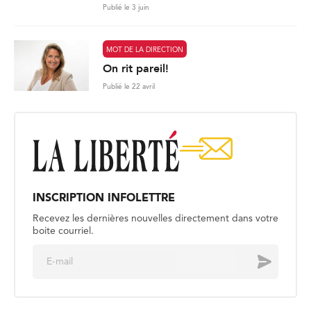
Publié le 3 juin
MOT DE LA DIRECTION
On rit pareil!
Publié le 22 avril
INSCRIPTION INFOLETTRE
Recevez les dernières nouvelles directement dans votre
boite courriel.
E
Envoyer
m
a
i
l