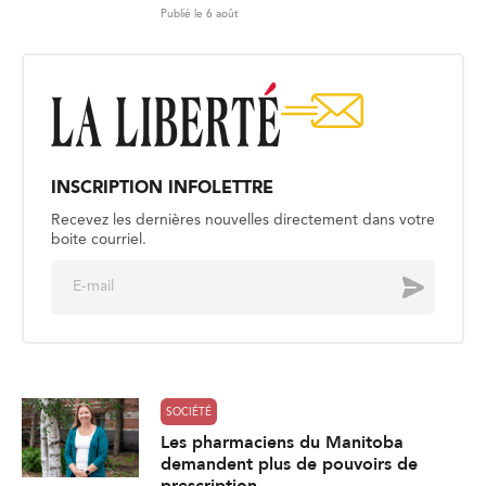
Publié le 6 août
INSCRIPTION INFOLETTRE
Recevez les dernières nouvelles directement dans votre
boite courriel.
E
Envoyer
m
a
i
l
*
SOCIÉTÉ
Les pharmaciens du Manitoba
demandent plus de pouvoirs de
prescription