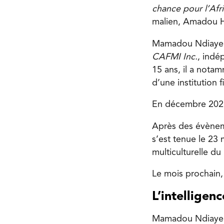
chance pour l’Afr
malien, Amadou 
Mamadou Ndiaye es
CAFMI Inc.
, indé
15 ans, il a nota
d’une institution f
En décembre 2025,
Après des évèneme
s’est tenue le 23 
multiculturelle d
Le mois prochain,
L’intelligen
Mamadou Ndiaye pr