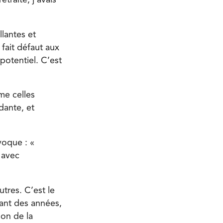
traite, j’avais
lantes et
 fait défaut aux
potentiel. C’est
me celles
dante, et
voque : «
 avec
tres. C’est le
dant des années,
son de la