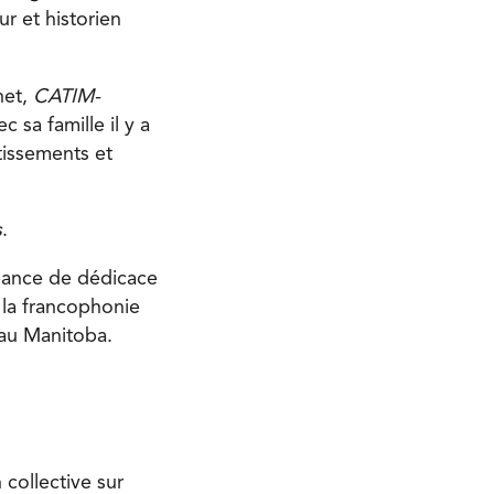
r et historien
net,
CATIM-
 sa famille il y a
tissements et
s
.
séance de dédicace
e la francophonie
 au Manitoba.
collective sur