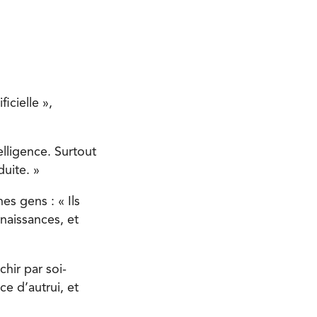
icielle »,
lligence. Surtout
duite. »
es gens : « Ils
naissances, et
chir par soi-
ce d’autrui, et