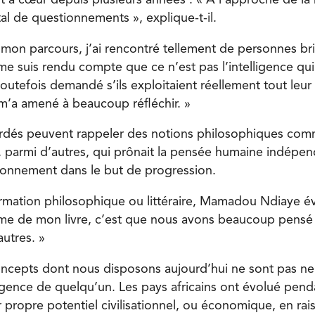
ait à cœur depuis plusieurs années : « À l’approche de la re
al de questionnements », explique-t-il.
mon parcours, j’ai rencontré tellement de personnes bril
me suis rendu compte que ce n’est pas l’intelligence qui
outefois demandé s’ils exploitaient réellement tout leur 
m’a amené à beaucoup réfléchir. »
rdés peuvent rappeler des notions philosophiques com
parmi d’autres, qui prônait la pensée humaine indépen
aisonnement dans le but de progression.
ormation philosophique ou littéraire, Mamadou Ndiaye é
ème de mon livre, c’est que nous avons beaucoup pensé
autres. »
concepts dont nous disposons aujourd’hui ne sont pas neu
lligence de quelqu’un. Les pays africains ont évolué pen
r propre potentiel civilisationnel, ou économique, en rai