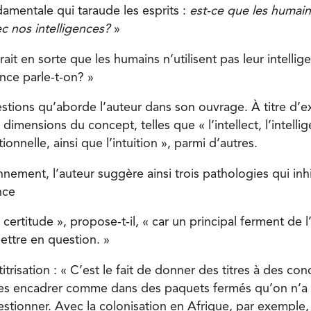
amentale qui taraude les esprits :
est-ce que les humain
c nos intelligences?
»
rait en sorte que les humains n’utilisent pas leur intellig
ence parle-t-on? »
estions qu’aborde l’auteur dans son ouvrage. À titre d’e
dimensions du concept, telles que « l’intellect, l’intellig
ionnelle, ainsi que l’intuition », parmi d’autres.
ement, l’auteur suggère ainsi trois pathologies qui inhib
nce
a certitude », propose-t-il, « car un principal ferment de l
ettre en question. »
titrisation : « C’est le fait de donner des titres à des co
es encadrer comme dans des paquets fermés qu’on n’a p
estionner. Avec la colonisation en Afrique, par exemple,