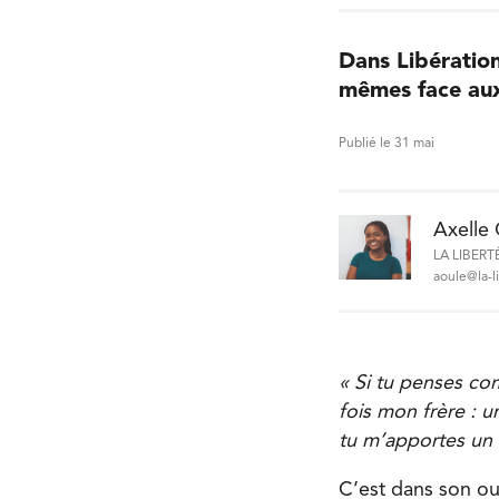
Dans Libératio
mêmes face aux 
Publié le 31 mai
Axelle
LA LIBERT
aoule@la-l
« Si tu penses co
fois mon frère : u
tu m’apportes un
C’est dans son ou