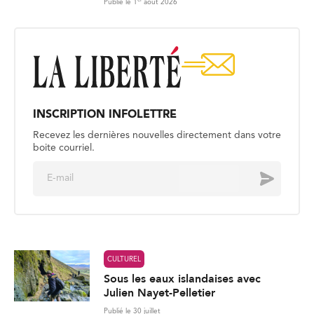
Publié le 1
août 2026
INSCRIPTION INFOLETTRE
Recevez les dernières nouvelles directement dans votre
boite courriel.
E
Envoyer
m
a
i
l
*
CULTUREL
Sous les eaux islandaises avec
Julien Nayet-Pelletier
Publié le 30 juillet