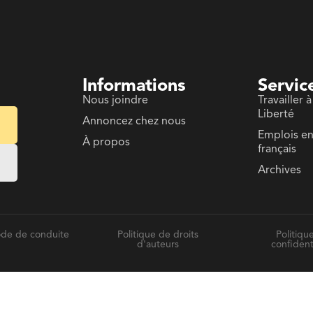
Informations
Servic
Nous joindre
Travailler à
Liberté
Annoncez chez nous
Emplois e
À propos
français
Archives
de de conduite
Politique de droits
Politiqu
d'auteurs
confident