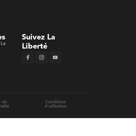
es
Suivez La
 La
Liberté
n
e de
Conditions
ialité
d'utilisation