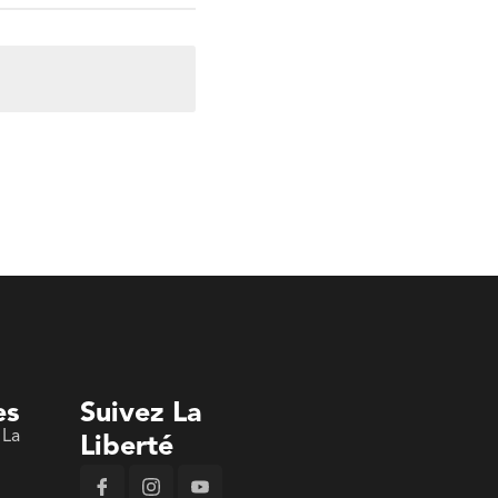
es
Suivez La
 La
Liberté
n