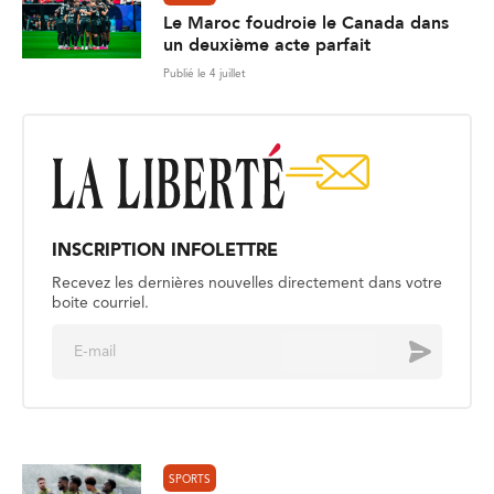
Le Maroc foudroie le Canada dans
un deuxième acte parfait
Publié le 4 juillet
INSCRIPTION INFOLETTRE
Recevez les dernières nouvelles directement dans votre
boite courriel.
E
Envoyer
m
a
i
l
*
SPORTS