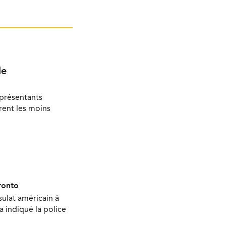
le
eprésentants
rent les moins
ronto
sulat américain à
 a indiqué la police