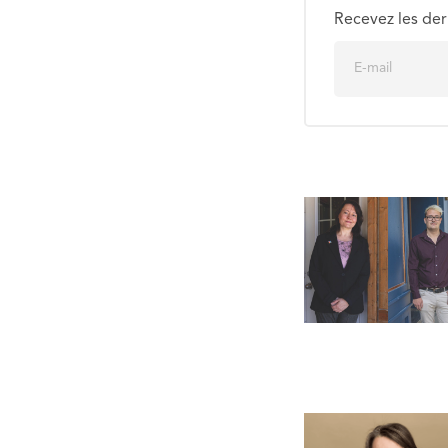
Recevez les der
E
m
a
i
l
*