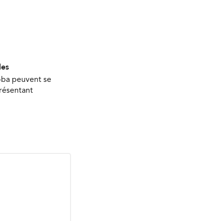
les
oba peuvent se
présentant