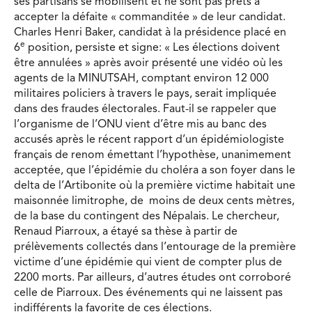
ses partisans se mobilisent et ne sont pas prêts à
accepter la défaite « commanditée » de leur candidat.
Charles Henri Baker, candidat à la présidence placé en
e
6
position, persiste et signe: « Les élections doivent
être annulées » après avoir présenté une vidéo où les
agents de la MINUTSAH, comptant environ 12 000
militaires policiers à travers le pays, serait impliquée
dans des fraudes électorales. Faut-il se rappeler que
l’organisme de l’ONU vient d’être mis au banc des
accusés après le récent rapport d’un épidémiologiste
français de renom émettant l’hypothèse, unanimement
acceptée, que l’épidémie du choléra a son foyer dans le
delta de l’Artibonite où la première victime habitait une
maisonnée limitrophe, de moins de deux cents mètres,
de la base du contingent des Népalais. Le chercheur,
Renaud Piarroux, a étayé sa thèse à partir de
prélèvements collectés dans l’entourage de la première
victime d’une épidémie qui vient de compter plus de
2200 morts. Par ailleurs, d’autres études ont corroboré
celle de Piarroux. Des événements qui ne laissent pas
indifférents la favorite de ces élections.