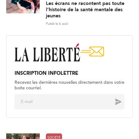
Les écrans ne racontent pas toute
l’histoire de la santé mentale des
jeunes
Publié le 6 août
INSCRIPTION INFOLETTRE
Recevez les dernières nouvelles directement dans votre
boite courriel.
E
Envoyer
m
a
i
l
*
SOCIÉTÉ