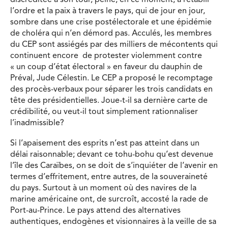
discréditée à son tour, peine, en ce moment, à rétablir
l’ordre et la paix à travers le pays, qui de jour en jour,
sombre dans une crise postélectorale et une épidémie
de choléra qui n’en démord pas. Acculés, les membres
du CEP sont assiégés par des milliers de mécontents qui
continuent encore de protester violemment contre
« un coup d’état électoral » en faveur du dauphin de
Préval, Jude Célestin. Le CEP a proposé le recomptage
des procès-verbaux pour séparer les trois candidats en
tête des présidentielles. Joue-t-il sa dernière carte de
crédibilité, ou veut-il tout simplement rationnaliser
l’inadmissible?
Si l’apaisement des esprits n’est pas atteint dans un
délai raisonnable; devant ce tohu-bohu qu’est devenue
l’île des Caraïbes, on se doit de s’inquiéter de l’avenir en
termes d’effritement, entre autres, de la souveraineté
du pays. Surtout à un moment où des navires de la
marine américaine ont, de surcroît, accosté la rade de
Port-au-Prince. Le pays attend des alternatives
authentiques, endogènes et visionnaires à la veille de sa