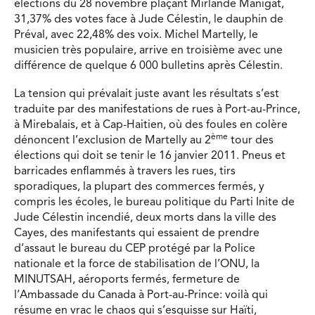
élections du 28 novembre plaçant Mirlande Manigat,
31,37% des votes face à Jude Célestin, le dauphin de
Préval, avec 22,48% des voix. Michel Martelly, le
musicien très populaire, arrive en troisième avec une
différence de quelque 6 000 bulletins après Célestin.
La tension qui prévalait juste avant les résultats s’est
traduite par des manifestations de rues à Port-au-Prince,
à Mirebalais, et à Cap-Haitien, où des foules en colère
ème
dénoncent l’exclusion de Martelly au 2
tour des
élections qui doit se tenir le 16 janvier 2011. Pneus et
barricades enflammés à travers les rues, tirs
sporadiques, la plupart des commerces fermés, y
compris les écoles, le bureau politique du Parti Inite de
Jude Célestin incendié, deux morts dans la ville des
Cayes, des manifestants qui essaient de prendre
d’assaut le bureau du CEP protégé par la Police
nationale et la force de stabilisation de l’ONU, la
MINUTSAH, aéroports fermés, fermeture de
l’Ambassade du Canada à Port-au-Prince: voilà qui
résume en vrac le chaos qui s’esquisse sur Haïti,