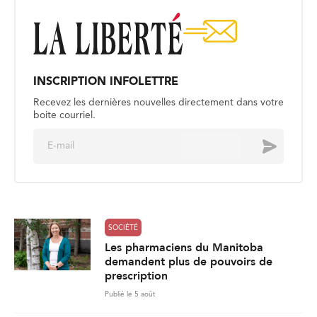
INSCRIPTION INFOLETTRE
Recevez les dernières nouvelles directement dans votre
boite courriel.
E
Envoyer
m
a
i
l
*
SOCIÉTÉ
Les pharmaciens du Manitoba
demandent plus de pouvoirs de
prescription
Publié le 5 août