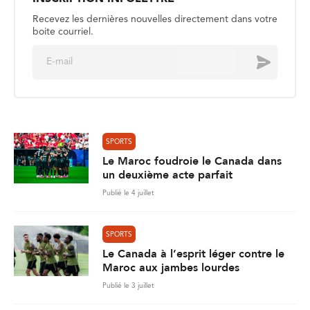
Recevez les dernières nouvelles directement dans votre
boite courriel.
E
Envoyer
m
a
i
l
*
SPORTS
Le Maroc foudroie le Canada dans
un deuxième acte parfait
Publié le 4 juillet
SPORTS
Le Canada à l’esprit léger contre le
Maroc aux jambes lourdes
Publié le 3 juillet